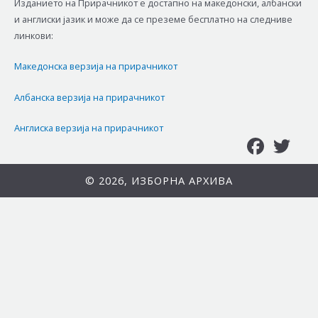
Изданието на Прирачникот е достапно на македонски, албански
и англиски јазик и може да се преземе бесплатно на следниве
линкови:
Македонска верзија на прирачникот
Албанска верзија на прирачникот
Англиска верзија на прирачникот
Facebook
Twitter
Replica Audemars Piguet Royal Oak Tourbillon
© 2026, ИЗБОРНА АРХИВА
Panerai Radiomir Replica
Replica Omega Seamaster Aqua Terra
Replica Omega Speedmaster
Breitling SuperOcean GMT Replica
Replica Zenith Watches