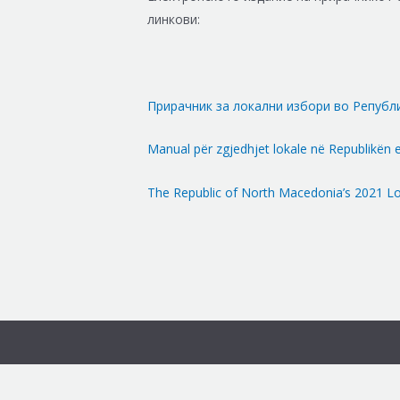
линкови:
Прирачник за локални избори во Републ
Manual për zgjedhjet lokale në Republikën
The Republic of North Macedonia’s 2021 L
Replica Audemars Piguet Royal Oak Tourbillon
Panerai Radiomir Replica
Replica Omega Seamaster Aqua Terra