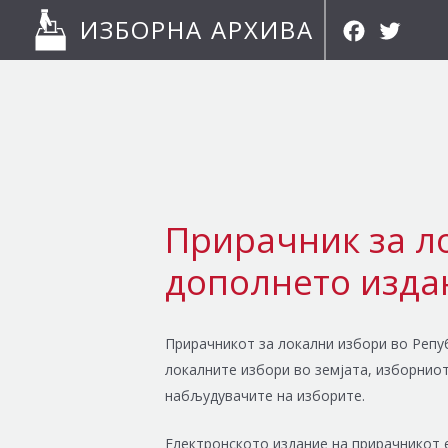
Skip
Facebook
Twitter
ИЗБОРНА АРХИВА
to
content
Прирачник за ло
дополнето изда
Прирачникот за локални избори во Репуб
локалните избори во земјата, изборнио
набљудувачите на изборите.
Електронското издание на прирачникот е