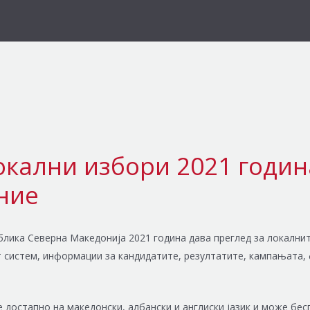
кални избори 2021 годин
ние
лика Северна Македонија 2021 година дава преглед за локалнит
т систем, информации за кандидатите, резултатите, кампањата,
 достапно на македонски, албански и англиски јазик и може бес