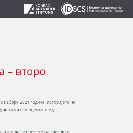
а – второ
е избори 2021 година, историјата на
 финансиите и оценките од
платно да се преземе од следните