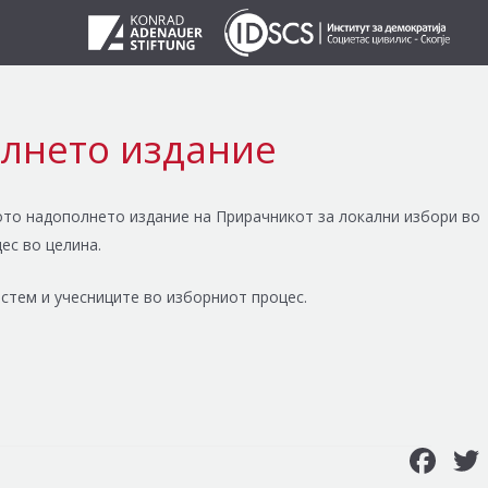
олнето издание
рото надополнето издание на Прирачникот за локални избори во
ес во целина.
истем и учесниците во изборниот процес.
Facebook
T