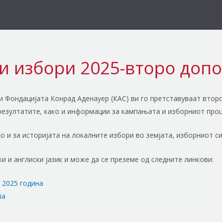
и избори 2025-второ доп
 и Фондацијата Конрад Аденауер (КАС) ви го претставуваат вто
резултатите, како и информации за кампањата и изборниот проц
о и за историјата на локалните избори во земјата, изборниот с
 и англиски јазик и може да се преземе од следните линкови:
 2025 година
ia